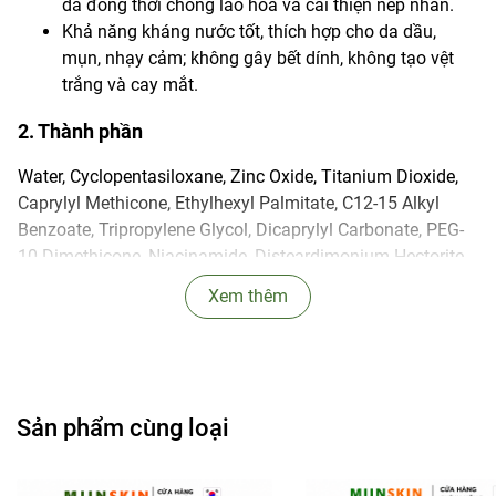
da đồng thời chống lão hóa và cải thiện nếp nhăn.
Khả năng kháng nước tốt, thích hợp cho da dầu,
mụn, nhạy cảm; không gây bết dính, không tạo vệt
trắng và cay mắt.
2. Thành phần
Water, Cyclopentasiloxane, Zinc Oxide, Titanium Dioxide,
Caprylyl Methicone, Ethylhexyl Palmitate, C12-15 Alkyl
Benzoate, Tripropylene Glycol, Dicaprylyl Carbonate, PEG-
10 Dimethicone, Niacinamide, Disteardimonium Hectorite,
Magnesium Sulfate, Sorbitan Sesquioleate, Aluminum
Xem thêm
Hydroxide, Stearic Acid, Dipropylene Glycol,
Hydroxyacetophenone, Fragrance, Triethoxycaprylylsilane,
Caprylyl Glycol, Panthenol, Adenosine, Butylene Glycol, 1,2-
Hexanediol, Centella Asiatica Extract, Artemisia Capillaris
Extract, Calendula Officinalis Flower Extract, Daucus
Sản phẩm cùng loại
Carota Sativa (Carrot) Root Extract, Dipotassium
Glycyrrhizate, Spinacia Oleracea (Spinach) Leaf Extract,
Tocopherol, Hippophae Rhamnoides Extract, Xanthophylls.