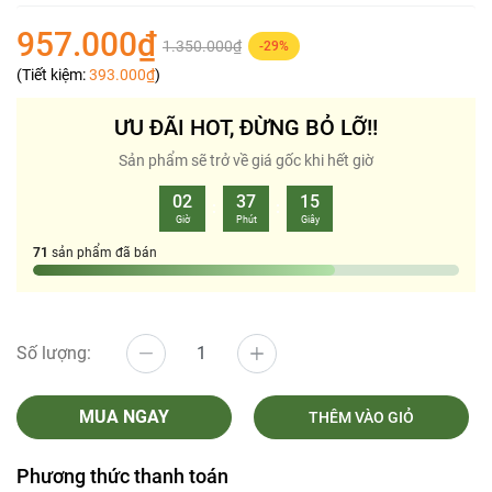
957.000₫
1.350.000₫
-29%
(Tiết kiệm:
393.000₫
)
ƯU ĐÃI HOT, ĐỪNG BỎ LỠ!!
Sản phẩm sẽ trở về giá gốc khi hết giờ
02
37
15
:
:
Giờ
Phút
Giây
71
sản phẩm đã bán
Số lượng:
MUA NGAY
THÊM VÀO GIỎ
Phương thức thanh toán