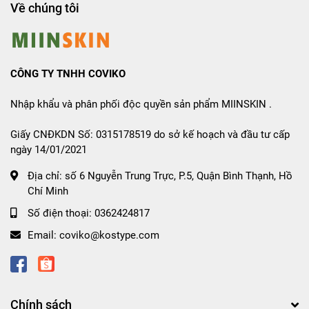
Thay thế lớp makeup, giúp che đi những khuyết điểm
Về chúng tôi
nhỏ trên da, giúp da luôn ẩm mịn.
Hỗ trợ dưỡng trắng da từ sâu bên trong cấu trúc da. -
Phù hợp với mọi loại da kể cả da nhạy cảm
CÔNG TY TNHH COVIKO
2. Thành phần
Nhập khẩu và phân phối độc quyền sản phẩm MIINSKIN .
Water, Butylene Glycol, Dimethicone, 1,2-Hexanediol,
Cyclopentasiloxane, Centella Asiatica Extract, Niacinamide,
Giấy CNĐKDN Số: 0315178519 do sở kế hoạch và đầu tư cấp
Glycerin, Titanium Dioxide, Panthenol, Sodium
ngày 14/01/2021
Acrylate/Sodium Acryloyldimethyl Taurate Copolymer,
Địa chỉ:
số 6 Nguyễn Trung Trực, P.5, Quận Bình Thạnh, Hồ
Caprylic/Capric Triglyceride, Isohexadecane, Sodium
Chí Minh
Polyacrylate, Ethylhexyl Stearate, Caprylyl Glycol,
Polysorbate 80, Sorbitan Oleate, Trideceth-6, Adenosine,
Số điện thoại:
0362424817
Aluminum Hydroxide, Triethoxycaprylylsilane, Disodium
Email:
coviko@kostype.com
EDTA, Hippophae Rhamnoides Extract, Calendula
Officinalis Flower Extract, Spinacia Oleracea (Spinach)
Leaf Extract, Artemisia Capillaris Extract, Daucus Carota
Sativa (Carrot) Root Extract, Xanthophylls, Fragrance
Chính sách