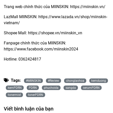
Trang web chính thức của MIINSKIN:
https://miinskin.vn/
LazMall MIINSKIN:
https://www.lazada.vn/shop/miinskin-
vietnam/
Shopee Mall:
https://shopee.vn/miinskin_vn
Fanpage chính thức của MIINSKIN:
https://www.facebook.com/miinskin2024
Hotline:
0362424817
Tags:
#MIINSKIN
#Review
chonglaohoa
kemduong
kemPDRN
PDRN
phuchoida
sangda
serumPDRN
tonermist
tonerPDRN
Viết bình luận của bạn