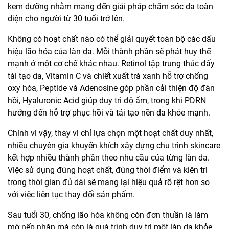
kem dưỡng nhằm mang đến giải pháp chăm sóc da toàn
diện cho người từ 30 tuổi trở lên.
Không có hoạt chất nào có thể giải quyết toàn bộ các dấu
hiệu lão hóa của làn da. Mỗi thành phần sẽ phát huy thế
mạnh ở một cơ chế khác nhau. Retinol tập trung thúc đẩy
tái tạo da, Vitamin C và chiết xuất trà xanh hỗ trợ chống
oxy hóa, Peptide và Adenosine góp phần cải thiện độ đàn
hồi, Hyaluronic Acid giúp duy trì độ ẩm, trong khi PDRN
hướng đến hỗ trợ phục hồi và tái tạo nền da khỏe mạnh.
Chính vì vậy, thay vì chỉ lựa chọn một hoạt chất duy nhất,
nhiều chuyên gia khuyến khích xây dựng chu trình skincare
kết hợp nhiều thành phần theo nhu cầu của từng làn da.
Việc sử dụng đúng hoạt chất, đúng thời điểm và kiên trì
trong thời gian đủ dài sẽ mang lại hiệu quả rõ rệt hơn so
với việc liên tục thay đổi sản phẩm.
Sau tuổi 30, chống lão hóa không còn đơn thuần là làm
mờ nếp nhăn mà còn là quá trình duy trì một làn da khỏe