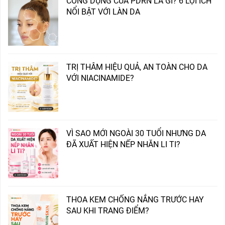
CÔNG DỤNG CỦA PDRN LÀ GÌ? 6 LỢI ÍCH
NỔI BẬT VỚI LÀN DA
TRỊ THÂM HIỆU QUẢ, AN TOÀN CHO DA
VỚI NIACINAMIDE?
VÌ SAO MỚI NGOÀI 30 TUỔI NHƯNG DA
ĐÃ XUẤT HIỆN NẾP NHĂN LI TI?
THOA KEM CHỐNG NẮNG TRƯỚC HAY
SAU KHI TRANG ĐIỂM?