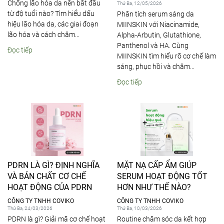
Chống lão hóa da nên bắt đầu
Thứ Ba, 12/05/2026
từ độ tuổi nào? Tìm hiểu dấu
Phân tích serum sáng da
hiệu lão hóa da, các giai đoạn
MIINSKIN với Niacinamide,
lão hóa và cách chăm...
Alpha-Arbutin, Glutathione,
Panthenol và HA. Cùng
Đọc tiếp
MIINSKIN tìm hiểu rõ cơ chế làm
sáng, phục hồi và chăm...
Đọc tiếp
PDRN LÀ GÌ? ĐỊNH NGHĨA
MẶT NẠ CẤP ẨM GIÚP
VÀ BẢN CHẤT CƠ CHẾ
SERUM HOẠT ĐỘNG TỐT
HOẠT ĐỘNG CỦA PDRN
HƠN NHƯ THẾ NÀO?
CÔNG TY TNHH COVIKO
CÔNG TY TNHH COVIKO
Thứ Ba, 24/03/2026
Thứ Ba, 10/03/2026
PDRN là gì? Giải mã cơ chế hoạt
Routine chăm sóc da kết hợp