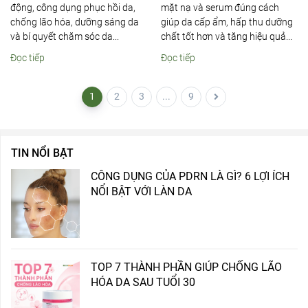
động, công dụng phục hồi da,
mặt nạ và serum đúng cách
chống lão hóa, dưỡng sáng da
giúp da cấp ẩm, hấp thu dưỡng
và bí quyết chăm sóc da...
chất tốt hơn và tăng hiệu quả...
Đọc tiếp
Đọc tiếp
1
2
3
...
9
TIN NỔI BẬT
CÔNG DỤNG CỦA PDRN LÀ GÌ? 6 LỢI ÍCH
NỔI BẬT VỚI LÀN DA
TOP 7 THÀNH PHẦN GIÚP CHỐNG LÃO
HÓA DA SAU TUỔI 30