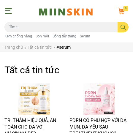
0
Kem chống nắng
Son môi
Bông tẩy trang
Serum
Trang chủ
/
Tất cả tin tức
/
#serum
Tất cả tin tức
TRỊ THÂM HIỆU QUẢ, AN
PDRN CÓ PHÙ HỢP VỚI DA
TOÀN CHO DA VỚI
MỤN, DA YẾU SAU