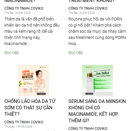
NIACINAMIDE?
TREATMENT KHÔNG?
CÔNG TY TNHH COVIKO
CÔNG TY TNHH COVIKO
Thứ Ba, 16/06/2026
Thứ Ba, 19/05/2026
Thâm da là vấn đề phổ biến
Routine phục hồi da với PDRN
khiến làn da trở nên không đều
có gì nổi bật? Khám phá cách
màu và kém rạng rỡ. Để cải
chăm sóc da mụn, da nhạy cảm
thiện tình trạng này,
sau treatment cùng dòng PDRN
Niacinamide...
Hoa...
Đọc tiếp
Đọc tiếp
CHỐNG LÃO HÓA DA TỪ
SERUM SÁNG DA MIINSKIN
SỚM CÓ THẬT SỰ CẦN
KHÔNG CHỈ CÓ
THIẾT?
NIACINAMIDE, KẾT HỢP
THÊM GÌ?
CÔNG TY TNHH COVIKO
Thứ Sáu, 15/05/2026
CÔNG TY TNHH COVIKO