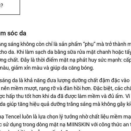
u?
hăm sóc da
rắng sáng không còn chỉ là sản phẩm “phụ” mà trở thành 
cho da. Khi làm sạch da bằng sữa rửa mặt chanh hoặc tẩy
ng chất. Đây là thời điểm mặt nạ phát huy sức mạnh: cấ
u màu, giảm xỉn màu và giúp da căng bóng.
sáng da là khả năng đưa lượng dưỡng chất đậm đặc vào 
ở nên mềm mượt, rạng rỡ và đàn hồi hơn. Đặc biệt, các ch
c hấp thu tốt hơn khi da đã được làm mềm và đủ ẩm. Vì 
c da giúp tăng hiệu quả dưỡng trắng sáng mà không gây k
ạ Tencel luôn là lựa chọn lý tưởng nhờ chất liệu mềm mại
c sử dụng trong dòng mặt nạ MIINSKIN với công thức an 