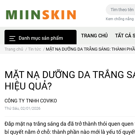
Kem chống nắng
TRANG CHỦ
TẤT CẢ 
Danh mục sản phẩm
Trang chủ
/
Tin tức
/
MẶT NẠ DƯỠNG DA TRẮNG SÁNG: THÀNH PHẦ
MẶT NẠ DƯỠNG DA TRẮNG S
HIỆU QUẢ?
CÔNG TY TNHH COVIKO
Thứ Sáu, 02/01/2026
Đắp mặt nạ trắng sáng da đã trở thành thói quen quen
bí quyết nằm ở chỗ: thành phần nào mới là yếu tố quyế