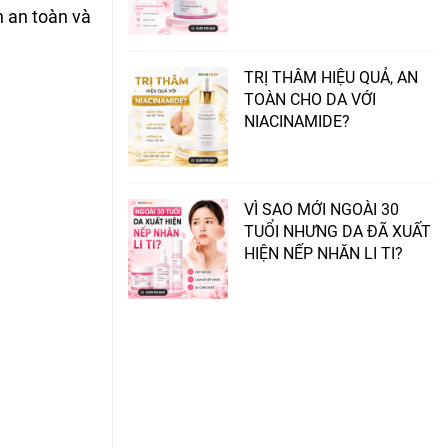
n an toàn và
TRỊ THÂM HIỆU QUẢ, AN
TOÀN CHO DA VỚI
NIACINAMIDE?
VÌ SAO MỚI NGOÀI 30
TUỔI NHƯNG DA ĐÃ XUẤT
HIỆN NẾP NHĂN LI TI?