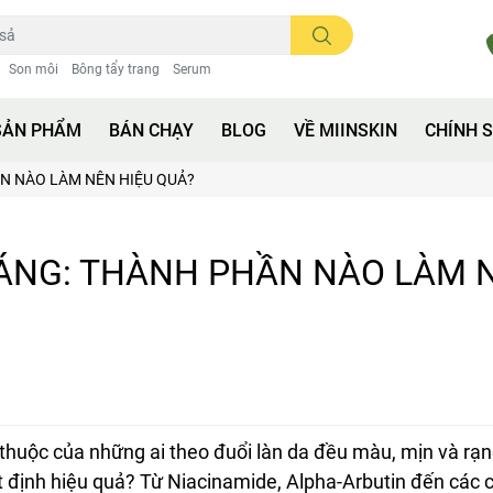
Son môi
Bông tẩy trang
Serum
SẢN PHẨM
BÁN CHẠY
BLOG
VỀ MIINSKIN
CHÍNH 
N NÀO LÀM NÊN HIỆU QUẢ?
ÁNG: THÀNH PHẦN NÀO LÀM 
 thuộc của những ai theo đuổi làn da đều màu, mịn và rạ
t định hiệu quả? Từ Niacinamide, Alpha-Arbutin đến các 