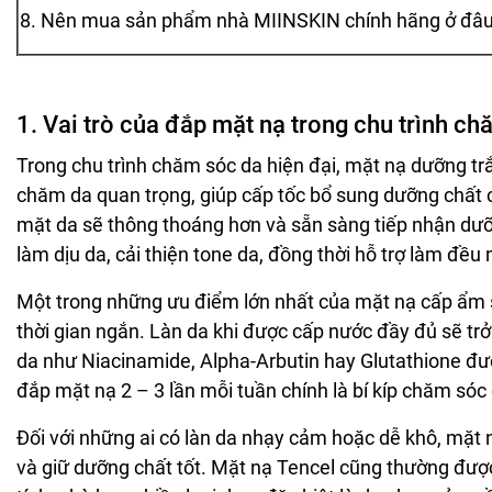
8. Nên mua sản phẩm nhà MIINSKIN chính hãng ở đâ
1. Vai trò của đắp mặt nạ trong chu trình c
Trong chu trình chăm sóc da hiện đại, mặt nạ dưỡng t
chăm da quan trọng, giúp cấp tốc bổ sung dưỡng chất 
mặt da sẽ thông thoáng hơn và sẵn sàng tiếp nhận dưỡ
làm dịu da, cải thiện tone da, đồng thời hỗ trợ làm đề
Một trong những ưu điểm lớn nhất của mặt nạ cấp ẩm 
thời gian ngắn. Làn da khi được cấp nước đầy đủ sẽ tr
da như Niacinamide, Alpha-Arbutin hay Glutathione đượ
đắp mặt nạ 2 – 3 lần mỗi tuần chính là bí kíp chăm só
Đối với những ai có làn da nhạy cảm hoặc dễ khô, mặt n
và giữ dưỡng chất tốt. Mặt nạ Tencel cũng thường đượ