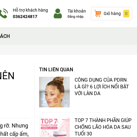
Hỗ trợ khách hàng
Tài khoản
Giỏ hàng
0
0362424817
Đăng nhập
SÁCH
TIN LIÊN QUAN
NÊN
CÔNG DỤNG CỦA PDRN
LÀ GÌ? 6 LỢI ÍCH NỔI BẬT
VỚI LÀN DA
TOP 7 THÀNH PHẦN GIÚP
ng rỡ. Nhưng
CHỐNG LÃO HÓA DA SAU
chất cấp ẩm,
TUỔI 30