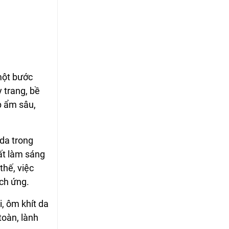
một bước
 trang, bề
p ẩm sâu,
da trong
ất làm sáng
thế, việc
ích ứng.
, ôm khít da
toàn, lành