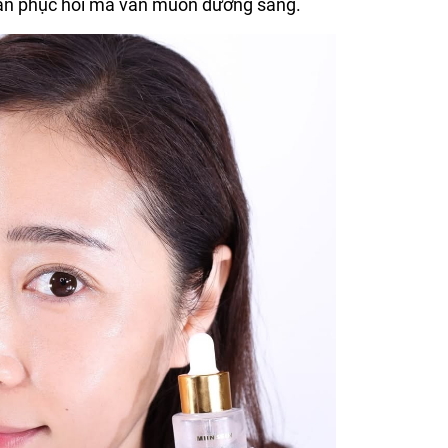
 cần phục hồi mà vẫn muốn dưỡng sáng.