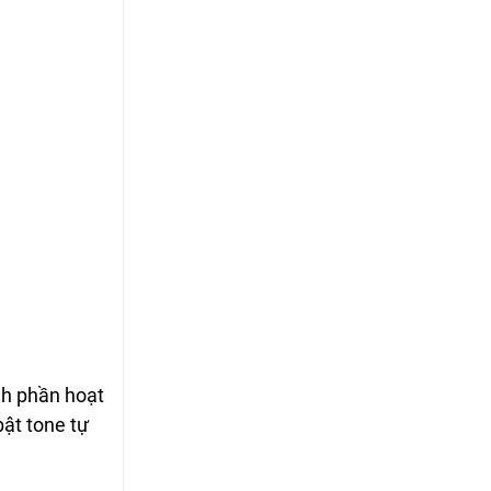
nh phần hoạt
bật tone tự